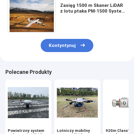
Zasięg 1500 m Skaner LiDAR
z lotu ptaka PM-1500 System
mapowania LiDAR do
monitorowania
Kontyntynuj
Polecane Produkty
Powietrzny system
Lotniczy mobilny
920m Class1