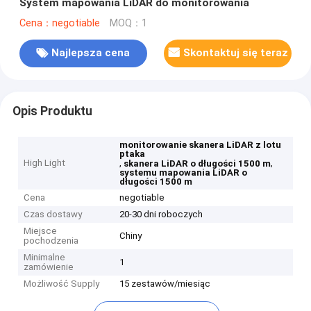
System mapowania LiDAR do monitorowania
Cena：negotiable
MOQ：1
Najlepsza cena
Skontaktuj się teraz
Opis Produktu
monitorowanie skanera LiDAR z lotu
ptaka
High Light
,
,
skanera LiDAR o długości 1500 m
systemu mapowania LiDAR o
długości 1500 m
Cena
negotiable
Czas dostawy
20-30 dni roboczych
Miejsce
Chiny
pochodzenia
Minimalne
1
zamówienie
Możliwość Supply
15 zestawów/miesiąc