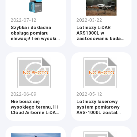
2022-07-12
2022-03-22
Szybka i dokładna
Lotniczy LiDAR
obsługa pomiaru
ARS1000L w
elewacji! Ten wysokiej
zastosowaniu badań
jakości artefakt
elektroenergetycznych
zwiększa twoją
skuteczność 10-
krotnie!
2022-06-09
2022-05-12
Nie boisz się
Lotniczy laserowy
wysokiego terenu, Hi-
system pomiarowy
Cloud Airborne LiDAR
ARS-1000L został
zabierze Cię w latanie
pomyślnie
po terenie
dostarczony do Biura
Badań Hydrologii i
Zasobów Wodnych