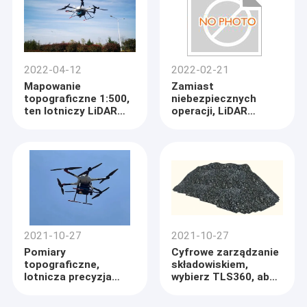
środkowego biegu
rzeki Changjiang
2022-04-12
2022-02-21
Mapowanie
Zamiast
topograficzne 1:500,
niebezpiecznych
ten lotniczy LiDAR
operacji, LiDAR
może bardzo pomóc
sprawia, że ​​badania
zasobów leśnych są
bezpieczniejsze i
wydajniejsze
2021-10-27
2021-10-27
Pomiary
Cyfrowe zarządzanie
topograficzne,
składowiskiem,
lotnicza precyzja
wybierz TLS360, aby
LiDAR umożliwiająca
uzyskać dokładne
budowę Smart City
inwentaryzacje